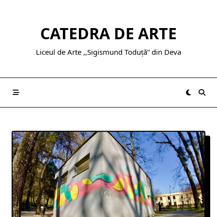
Skip
to
CATEDRA DE ARTE
content
Liceul de Arte ,,Sigismund Toduță” din Deva